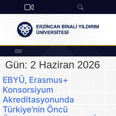
Gün:
2 Haziran 2026
EBYÜ, Erasmus+
Konsorsiyum
Akreditasyonunda
Türkiye’nin Öncü