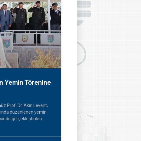
in Yemin Törenine
üz Prof. Dr. Akın Levent,
ğında düzenlenen yemin
isinde gerçekleştirilen