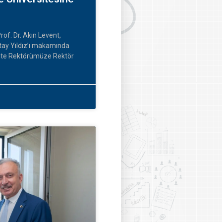
rof. Dr. Akın Levent,
tay Yıldız’ı makamında
ersite Rektörümüze Rektör