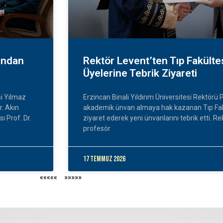
Rektör Levent’ten Tıp Fakülte
’ndan
Üyelerine Tebrik Ziyareti
Erzincan Binali Yıldırım Üniversitesi Rektörü P
si Yılmaz
akademik ünvan almaya hak kazanan Tıp Fakü
r. Akın
ziyaret ederek yeni ünvanlarını tebrik etti. Re
ı Prof. Dr.
profesör
17 Temmuz 2026
«««««
»»»»»