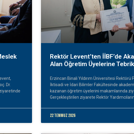
Meslek
Rektör Levent’ten İİBF’de A
Alan Öğretim Üyelerine Tebrik
Levent,
Erzincan Binali Yıldırım Üniversitesi Rektörü P
ç. Dr.
İktisadi ve İdari Bilimler Fakültesinde akad
ziyaretinde
kazanan öğretim üyelerini makamlarında ziyar
Gerçekleştirilen ziyarete Rektör Yardımcıları
22 Temmuz 2026