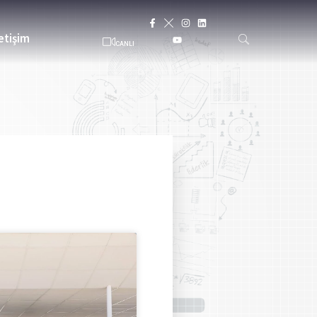
letişim
CANLI