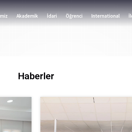
emiz
Akademik
İdari
Öğrenci
International
İ
Haberler