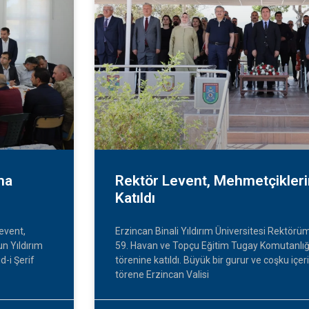
na
Rektör Levent, Mehmetçikler
Katıldı
Levent,
Erzincan Binali Yıldırım Üniversitesi Rektörüm
n Yıldırım
59. Havan ve Topçu Eğitim Tugay Komutanlı
-i Şerif
törenine katıldı. Büyük bir gurur ve coşku içer
törene Erzincan Valisi