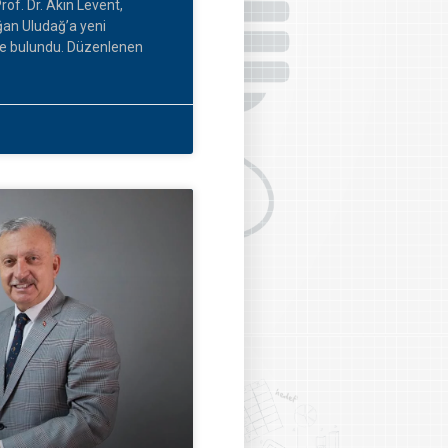
rof. Dr. Akın Levent,
ğan Uludağ’a yeni
nde bulundu. Düzenlenen