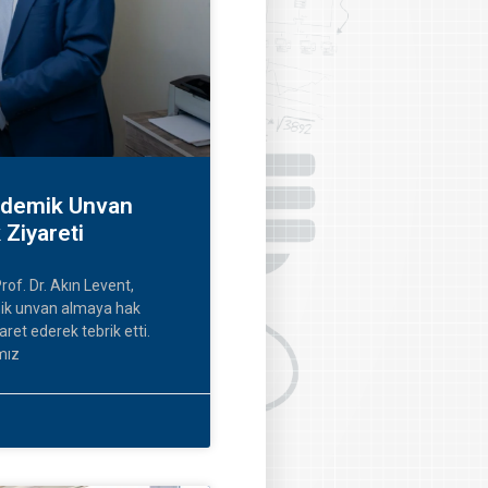
kademik Unvan
 Ziyareti
rof. Dr. Akın Levent,
emik unvan almaya hak
et ederek tebrik etti.
mız